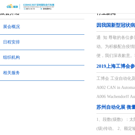
首
展会介绍
行业新闻
页
关
因我国新型冠状病
展会概况
于
展
通 知 尊敬的各位
日程安排
动。为积极配合疫情防
展
商
观
便，我们深表歉意。
组织机构
会
中
众
展
2019上海工博会
相关服务
心
中
览
同
工博会 工业自动化及机器人展 
A002 CAN in Auto
心
场
期
媒
A006 Wachendorff 
馆
活
体
联
苏州自动化展 衡
动
中
系
1、段数(级数) 
(级)传动。 2、额
心
我