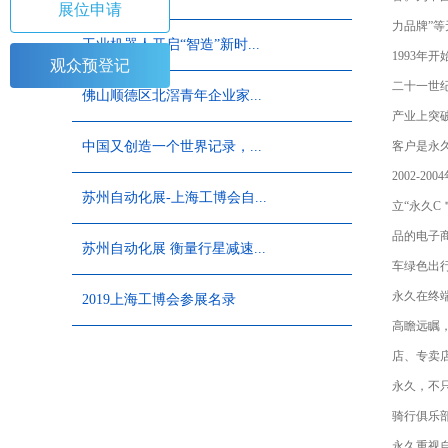
展位申请
力品牌”
工业机器人开启“智造”新时...
1993年
观众预登记
二十一世
佛山顺德区北滘青年企业家...
产业上突
中国又创造一个世界记录，...
客户是永久
2002-
苏州自动化展-上海工博会自...
立“永久
品的电子
苏州自动化展 衡量行星减速...
车绿色出
永久在终
2019上海工博会参展名录
高瞻远瞩
店、专卖
永久，不
骑行俱乐
永久重视