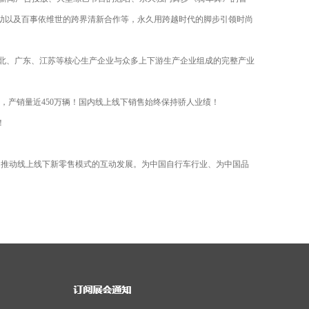
赞助以及百事依维世的跨界清新合作等，永久用跨越时代的脚步引领时尚
津、河北、广东、江苏等核心生产企业与众多上下游生产企业组成的完整产业
，产销量近450万辆！国内线上线下销售始终保持骄人业绩！
！
，推动线上线下新零售模式的互动发展。为中国自行车行业、为中国品