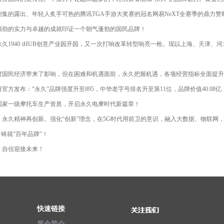
剧集的露出、年轻人炙手可热的腾讯TGA手游大奖赛的冠名网易NeXT全赛季的鼎力
强劲的实力与卓越的成就印证一个朝气蓬勃的国民品牌！
，永久1940·iHUB创意产业园开园，又一次打响改革转型响亮一枪。现以上海、天
对国民经济带来了影响，但在困难和机遇面前，永久把握机遇，各项经营指标全面提升
官方发布：“永久”品牌强度升至895，中华老字号排名升至第11位，品牌价值40.08亿
国家一级摩托车生产资质，开启永久电摩时代新篇章！
，永久精神再创新。强化“创新”理念，在5G时代用前卫的意识，融入大数据、物联网
，铸就“百年品牌”！
，自信迎接未来！
快速链接
展会简介