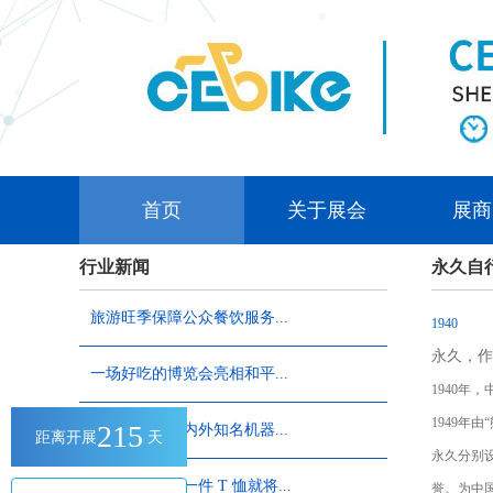
首页
关于展会
展商
行业新闻
永久自
旅游旺季保障公众餐饮服务...
1940
永久，作
一场好吃的博览会亮相和平...
1940
1949年
215
2016年最新国内外知名机器...
距离开展
天
永久分别
很快，你的下一件 T 恤就将...
誉。为中国