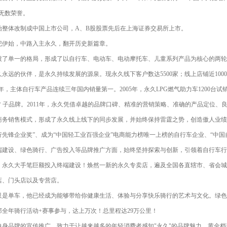
等无数荣誉。
开始整体改制成中国上市公司，A、B股股票先后在上海证券交易所上市。
纪伊始，中路入主永久，翻开历史新篇章。
破了单一的格局，形成了以自行车、电动车、电动摩托车、儿童系列产品为核心的两轮、
永远的伙伴，是永久持续发展的源泉。现永久线下客户数达5500家；线上店铺近1000
2004年，主体自行车产品连续三年国内销量第一。2005年，永久LPG燃气助力车1200
C＂子品牌。2011年，永久凭借卓越的品牌口碑、精准的营销策略、准确的产品定位
商务销售模式，形成了永久线上线下的同步发展，并始终保持雷霆之势，创造傲人业绩！
行先锋企业奖”、成为“中国轻工业百强企业”电商能力榜唯一上榜的自行车企业、“中国
端建设、绿色骑行、广告投入等品牌推广方面，始终坚持探索与创新，引领着自行车行
，永久大手笔巨额投入终端建设！焕然一新的永久专卖店，遍及全国各直辖市、省会城
店、门头店以及专营店。
只是单车，他已经成为能够带给你健康生活、体验与分享快乐骑行的艺术与文化。绿色
部全年骑行活动+赛事参与，达上万次！总里程达29万公里！
自身品牌的宣传推广，致力于让越来越多的年轻消费者感知"永久"的品牌魅力。黄金