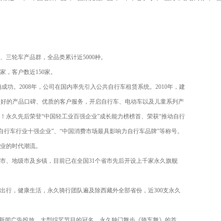
三轮车产品群，全品类累计近5000种。
家，客户数近150家。
台试销成功。2008年，公司在国内率先引入公共自行车租赁系统。2010年，建
、良好的产品口碑、优质的客户服务，开启自行车、电动车以及儿童系列产
永久先后荣登“中国轻工业百强企业”成长能力榜榜首、荣获“推动自行
自行车行业十强企业”、“中国消费市场最具影响力自行车品牌”等称号。
业的时代潮流。
市、地级市及乡镇，目前已在全国31个省市先后开设上千家永久旗舰
出行，健康生活，永久骑行团队遍及除西藏外全部省份，近300支永久
档新闻广告投放、大型综艺节目的冠名、永久独门舞步《骑车舞》的首