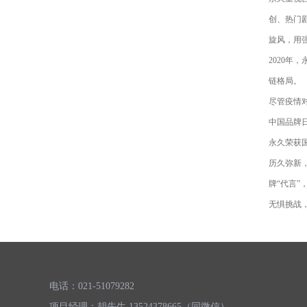
创、热门
旋风，用
2020年
链格局。
尽管疫情
中国品牌日
永久荣获
历久弥新
牌“代言”
无惧挑战
电话：021-51079282
项目经理：胡先生 13524378665（同微信）